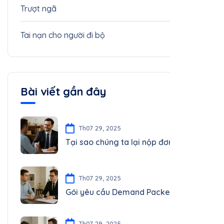
Tai nạn xe 18 bánh
1
Trượt ngã
1
Tai nạn cho người đi bộ
1
Bài viết gần đây
Th07 29, 2025
Tại sao chúng ta lại nộp đơn kiện?
Th07 29, 2025
Gói yêu cầu Demand Packet là gì?