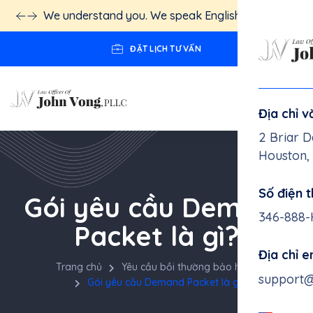
Estamos aquí para ayudarte — Hablamos Español.
Haga
clic aquí!
ĐẶT LỊCH TƯ VẤN
Địa chỉ 
2 Briar D
Houston,
Số điện t
346-888
Gói yêu cầu Demand
Địa chỉ 
Packet là gì?
support
Trang chủ
Yêu cầu bồi thường bảo hiểm
Gói yêu cầu Demand Packet là gì?