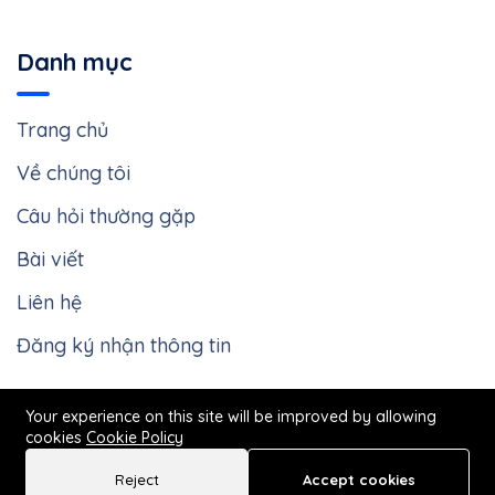
Thứ 2 - Thứ 6: 9h sáng - 5h chiều,
Thứ 7 - Chủ
nhật: Chỉ tiếp theo lịch hẹn trước
Danh mục
Trang chủ
Về chúng tôi
Câu hỏi thường gặp
Bài viết
Liên hệ
Đăng ký nhận thông tin
Your experience on this site will be improved by allowing
cookies
Cookie Policy
Reject
Accept cookies
Call Now