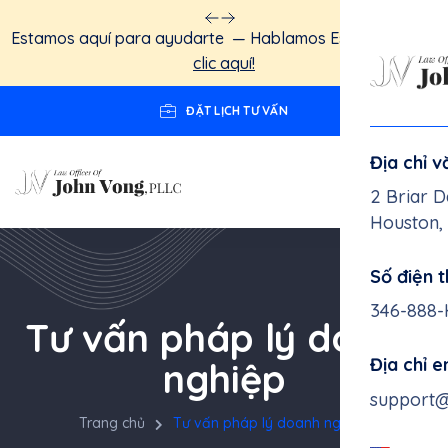
Estamos aquí para ayudarte — Hablamos Español.
Haga
clic aquí!
ĐẶT LỊCH TƯ VẤN
Địa chỉ 
2 Briar D
Houston,
Số điện t
346-888
Tư vấn pháp lý doanh
Địa chỉ 
nghiệp
support
Trang chủ
Tư vấn pháp lý doanh nghiệp